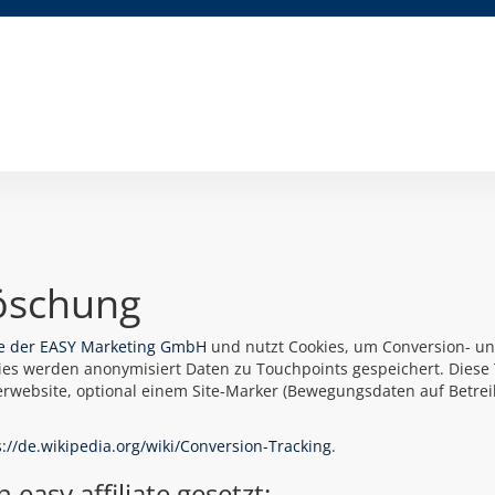
öschung
ate der EASY Marketing GmbH
und nutzt Cookies, um Conversion- u
kies werden anonymisiert Daten zu Touchpoints gespeichert. Diese
erwebsite, optional einem Site-Marker (Bewegungsdaten auf Betre
s://de.wikipedia.org/wiki/Conversion-Tracking
.
asy.affiliate gesetzt: